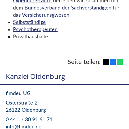
Oldenburg-Mitte
betreiben wir zusammen mit
dem
Bundesverband der Sachverständigen für
das Versicherunsgwesen
Selbstständige
Psychotherapeuten
Privathaushalte
Seite teilen:
Kanzlei Oldenburg
fimdeu UG
Osterstraße 2
26122 Oldenburg
0 44 1 - 30 91 61 71
info@fimdeu.de