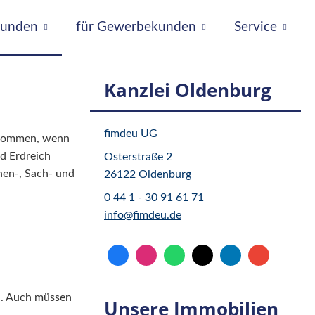
tkunden
für Gewerbekunden
Service
Kanzlei Oldenburg
fimdeu UG
ukommen, wenn
d Erdreich
Osterstraße 2
nen-, Sach- und
26122 Oldenburg
0 44 1 - 30 91 61 71
info@fimdeu.de
en. Auch müssen
Unsere Immobilien