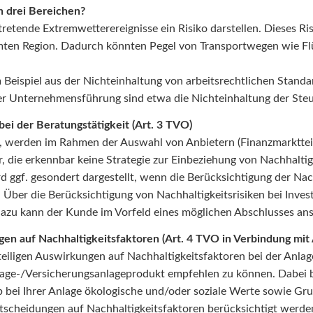
en drei Bereichen?
etende Extremwetterereignisse ein Risiko darstellen. Dieses Ris
mmten Region. Dadurch könnten Pegel von Transportwegen wie Fl
m Beispiel aus der Nichteinhaltung von arbeitsrechtlichen Stand
 der Unternehmensführung sind etwa die Nichteinhaltung der Ste
bei der Beratungstätigkeit (Art. 3 TVO)
n, werden im Rahmen der Auswahl von Anbietern (Finanzmarktte
, die erkennbar keine Strategie zur Einbeziehung von Nachhaltig
 ggf. gesondert dargestellt, wenn die Berücksichtigung der Nac
Über die Berücksichtigung von Nachhaltigkeitsrisiken bei Invest
 dazu kann der Kunde im Vorfeld eines möglichen Abschlusses an
gen auf Nachhaltigkeitsfaktoren (Art. 4 TVO in Verbindung mit
teiligen Auswirkungen auf Nachhaltigkeitsfaktoren bei der Anla
Anlage-/Versicherungsanlageprodukt empfehlen zu können. Dabei 
ob bei Ihrer Anlage ökologische und/oder soziale Werte sowie 
tscheidungen auf Nachhaltigkeitsfaktoren berücksichtigt werden 